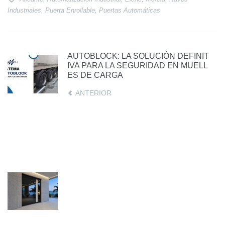
Industriales
,
Puerta Enrollable
,
Puertas Automáticas
AUTOBLOCK: LA SOLUCIÓN DEFINIT
P
IVA PARA LA SEGURIDAD EN MUELL
D
ES DE CARGA
E
P
ANTERIOR
M
M
U
P
P
V
Si