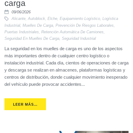
carga
09/06/2026
Alicante
,
Autoblock
,
Elche
,
Equipamiento Logístico
,
Logística
Industrial
,
Muelles De Carga
,
Prevención De Riesgos Laborales
,
Puertas Industriales
,
Retención Automática De Camiones
,
Seguridad En Muelles De Carga
,
Seguridad Industrial
La seguridad en los muelles de carga es uno de los aspectos
más importantes dentro de cualquier centro logístico o
instalación industrial. Cada día, cientos de operaciones de carga
y descarga se realizan en almacenes, plataformas logísticas y
centros de distribución, donde cualquier movimiento inesperado
del vehículo puede provocar accidentes...
LEER MÁS...