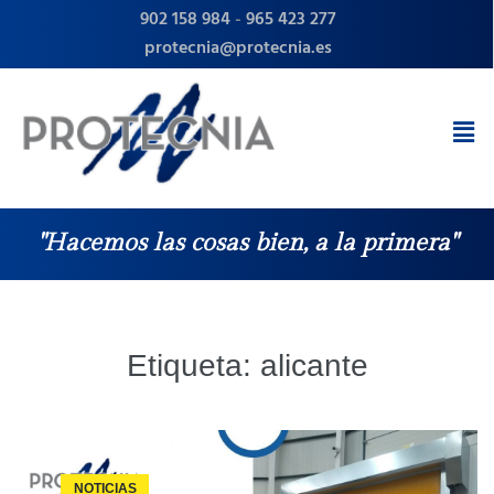
902 158 984
-
965 423 277
protecnia@protecnia.es
"Hacemos las cosas bien, a la primera"
Etiqueta:
alicante
NOTICIAS