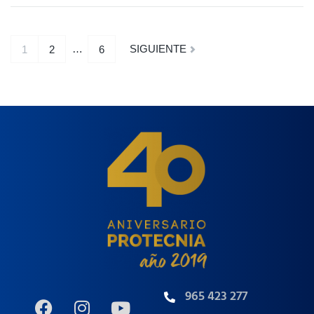
…
SIGUIENTE
1
2
6
965 423 277