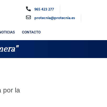
965 423 277
protecnia@protecnia.es
NOTICIAS
CONTACTO
mera"
 por la