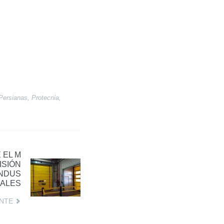
Persianas
,
Protecnia
,
 EL M
ISIÓN
INDUS
IALES
ENTE