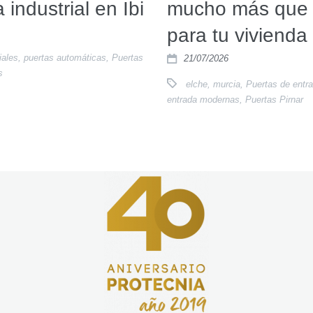
 industrial en Ibi
mucho más que 
para tu vivienda
iales
,
puertas automáticas
,
Puertas
21/07/2026
s
elche
,
murcia
,
Puertas de entr
entrada modernas
,
Puertas Pirnar