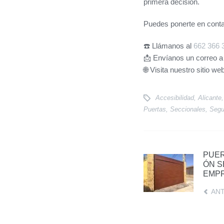
primera decisión.
Puedes ponerte en cont
☎️ Llámanos al
662 366 
📩 Envíanos un correo 
🌐 Visita nuestro sitio w
Accesibilidad
,
Alicante
Puertas
,
Seccionales
,
Segu
PUER
ÓN S
EMP
AN