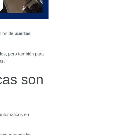
ación de
puertas
les, pero también para
as.
cas son
 automáticos en
e son muchos los