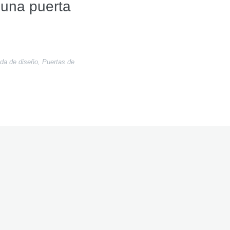
una puerta
ada de diseño
,
Puertas de