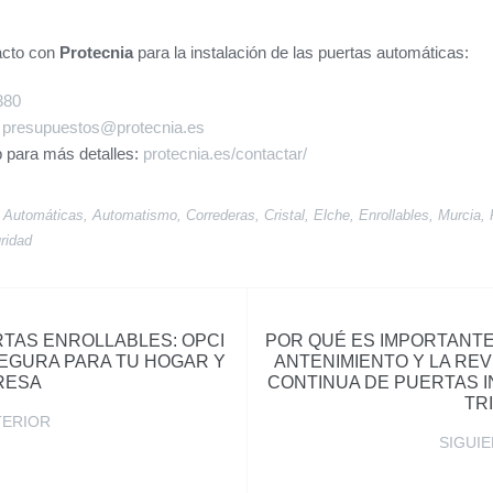
acto con
Protecnia
para la instalación de las puertas automáticas:
380
a
presupuestos@protecnia.es
eb para más detalles:
protecnia.es/contactar/
,
Automáticas
,
Automatismo
,
Correderas
,
Cristal
,
Elche
,
Enrollables
,
Murcia
,
ridad
TAS ENROLLABLES: OPCI
POR QUÉ ES IMPORTANTE
EGURA PARA TU HOGAR Y
ANTENIMIENTO Y LA REV
RESA
CONTINUA DE PUERTAS 
TR
TERIOR
SIGUI