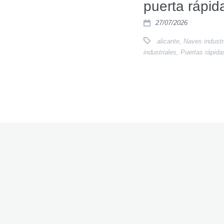
puerta rápida
27/07/2026
alicante
,
Naves industr
industriales
,
Puertas rápida