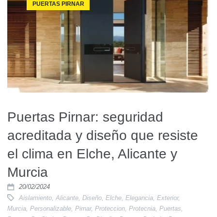
PUERTAS PIRNAR
Puertas Pirnar: seguridad
acreditada y diseño que resiste
el clima en Elche, Alicante y
Murcia
20/02/2024
Aislamiento
,
Alicante
,
Diseño
,
Elche
,
Elegancia
,
Exterior
,
Murcia
,
Personalizable
,
Pirnar
,
Proteccion
,
Protecnia
,
Puertas
,