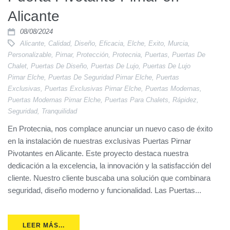
Alicante
08/08/2024
Alicante
,
Calidad
,
Diseño
,
Eficacia
,
Elche
,
Exito
,
Murcia
,
Personalizable
,
Pirnar
,
Protección
,
Protecnia
,
Puertas
,
Puertas De
Chalet
,
Puertas De Diseño
,
Puertas De Lujo
,
Puertas De Lujo
Pirnar Elche
,
Puertas De Seguridad Pirnar Elche
,
Puertas
Exclusivas
,
Puertas Exclusivas Pirnar Elche
,
Puertas Modernas
,
Puertas Modernas Pirnar Elche
,
Puertas Para Chalets
,
Rápidez
,
Seguridad
,
Tranquilidad
En Protecnia, nos complace anunciar un nuevo caso de éxito
en la instalación de nuestras exclusivas Puertas Pirnar
Pivotantes en Alicante. Este proyecto destaca nuestra
dedicación a la excelencia, la innovación y la satisfacción del
cliente. Nuestro cliente buscaba una solución que combinara
seguridad, diseño moderno y funcionalidad. Las Puertas...
LEER MÁS...