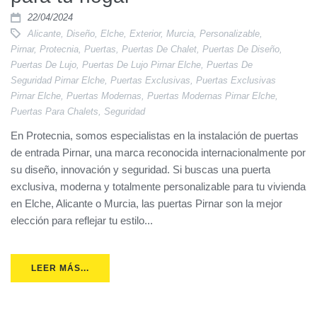
22/04/2024
Alicante
,
Diseño
,
Elche
,
Exterior
,
Murcia
,
Personalizable
,
Pirnar
,
Protecnia
,
Puertas
,
Puertas De Chalet
,
Puertas De Diseño
,
Puertas De Lujo
,
Puertas De Lujo Pirnar Elche
,
Puertas De
Seguridad Pirnar Elche
,
Puertas Exclusivas
,
Puertas Exclusivas
Pirnar Elche
,
Puertas Modernas
,
Puertas Modernas Pirnar Elche
,
Puertas Para Chalets
,
Seguridad
En Protecnia, somos especialistas en la instalación de puertas
de entrada Pirnar, una marca reconocida internacionalmente por
su diseño, innovación y seguridad. Si buscas una puerta
exclusiva, moderna y totalmente personalizable para tu vivienda
en Elche, Alicante o Murcia, las puertas Pirnar son la mejor
elección para reflejar tu estilo...
LEER MÁS...