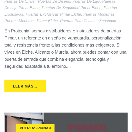
Puertas De Chalet
,
Puertas De Diseño
,
Puertas De Lujo
,
Puertas
De Lujo Pirnar Elche
,
Puertas De Seguridad Pirnar Elche
,
Puertas
Exclusivas
,
Puertas Exclusivas Pirnar Elche
,
Puertas Modernas
,
Puertas Modernas Pirnar Elche
,
Puertas Para Chalets
,
Seguridad
En Protecnia, somos distribuidores e instaladores de puertas
Pirnar, un referente en diseño de vanguardia, personalización
total y resistencia frente a las condiciones más exigentes. Si
vives en Elche, Alicante o Murcia, ahora puedes contar con una
puerta de entrada que combina elegancia, tecnología y
seguridad adaptada a tu entorno....
LEER MÁS...
PUERTAS PIRNAR