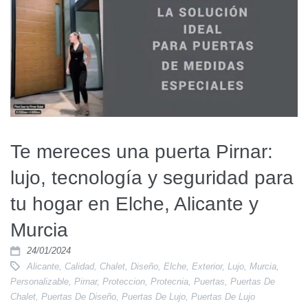
Te mereces una puerta Pirnar:
lujo, tecnología y seguridad para
tu hogar en Elche, Alicante y
Murcia
24/01/2024
Alicante
,
Calidad
,
Chalet
,
Diseño
,
Elche
,
Exterior
,
Lujo
,
Murcia
,
Personalizable
,
Pirnar
,
Proteccion
,
Protecnia
,
Puertas
,
Puertas De
Chalet
,
Puertas De Diseño
,
Puertas De Lujo
,
Puertas De Lujo