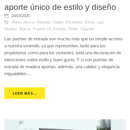
aporte único de estilo y diseño
24/03/2025
Abeto
,
Alerce
,
Alicante
,
Chalet
,
Eficientes
,
Elche
,
Lujo
,
Madera
,
Murcia
,
Puertas De Entrada
,
Roble
,
Seguras
Las puertas de entrada son mucho más que un simple acceso
a nuestra vivienda, ya que representan, tanto para los
propietarios como para los visitantes, toda una declaración de
intenciones sobre estilo y buen gusto. Y si son puertas de
entrada de madera aportan, además, una calidez y elegancia
inigualables....
LEER MÁS...