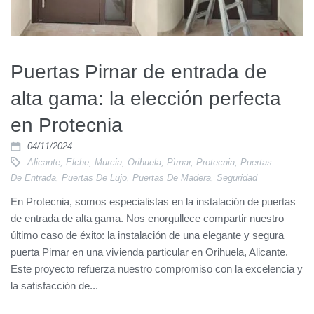
Puertas Pirnar de entrada de
alta gama: la elección perfecta
en Protecnia
04/11/2024
Alicante
,
Elche
,
Murcia
,
Orihuela
,
Pìrnar
,
Protecnia
,
Puertas
De Entrada
,
Puertas De Lujo
,
Puertas De Madera
,
Seguridad
En Protecnia, somos especialistas en la instalación de puertas
de entrada de alta gama. Nos enorgullece compartir nuestro
último caso de éxito: la instalación de una elegante y segura
puerta Pirnar en una vivienda particular en Orihuela, Alicante.
Este proyecto refuerza nuestro compromiso con la excelencia y
la satisfacción de...