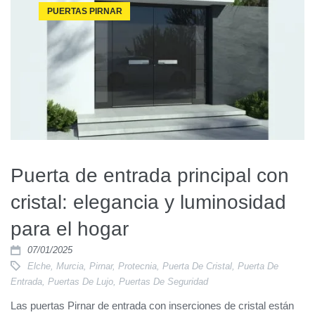
PUERTAS PIRNAR
Puerta de entrada principal con
cristal: elegancia y luminosidad
para el hogar
07/01/2025
Elche
,
Murcia
,
Pirnar
,
Protecnia
,
Puerta De Cristal
,
Puerta De
Entrada
,
Puertas De Lujo
,
Puertas De Seguridad
Las puertas Pirnar de entrada con inserciones de cristal están