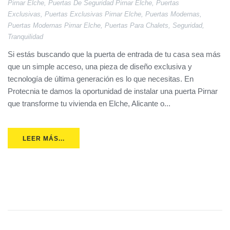
Pirnar Elche
,
Puertas De Seguridad Pirnar Elche
,
Puertas
Exclusivas
,
Puertas Exclusivas Pirnar Elche
,
Puertas Modernas
,
Puertas Modernas Pirnar Elche
,
Puertas Para Chalets
,
Seguridad
,
Tranquilidad
Si estás buscando que la puerta de entrada de tu casa sea más
que un simple acceso, una pieza de diseño exclusiva y
tecnología de última generación es lo que necesitas. En
Protecnia te damos la oportunidad de instalar una puerta Pirnar
que transforme tu vivienda en Elche, Alicante o...
LEER MÁS...