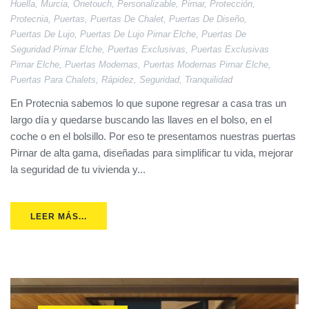
Huella
,
Murcia
,
Onetouch
,
Personalizable
,
Pirnar
,
Protección
,
Protecnia
,
Puertas
,
Puertas De Chalet
,
Puertas De Diseño
,
Puertas De Lujo
,
Puertas De Lujo Pirnar Elche
,
Puertas De
Seguridad Pirnar Elche
,
Puertas Exclusivas
,
Puertas Exclusivas
Pirnar Elche
,
Puertas Modernas
,
Puertas Modernas Pirnar Elche
,
Puertas Para Chalets
,
Rápidez
,
Seguridad
,
Tranquilidad
En Protecnia sabemos lo que supone regresar a casa tras un
largo día y quedarse buscando las llaves en el bolso, en el
coche o en el bolsillo. Por eso te presentamos nuestras puertas
Pirnar de alta gama, diseñadas para simplificar tu vida, mejorar
la seguridad de tu vivienda y...
LEER MÁS...