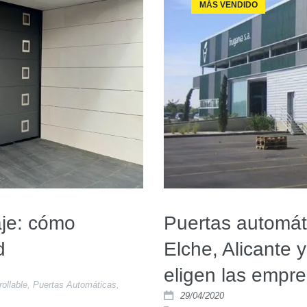
MÁS VENDIDO
aje: cómo
Puertas automát
d
Elche, Alicante 
eligen las empr
ollable
,
Puertas Automáticas
,
29/04/2020