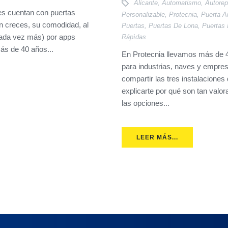
Alicante
,
Automatismo
,
Autorep
ales cuentan con puertas
Personalizable
,
Protecnia
,
Puerta A
n creces, su comodidad, al
Puertas
,
Puertas De Lona
,
Puertas 
cada vez más) por apps
Rápìdas
ás de 40 años...
En Protecnia llevamos más de 4
para industrias, naves y empre
compartir las tres instalacione
explicarte por qué son tan valo
las opciones...
LEER MÁS...