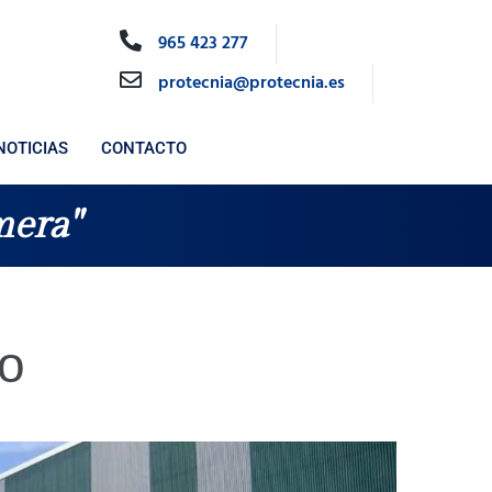
965 423 277
protecnia@protecnia.es
NOTICIAS
CONTACTO
mera"
o