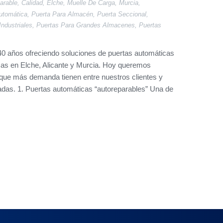
arable
,
Calidad
,
Elche
,
Muelle De Carga
,
Murcia
,
utomática
,
Puerta Para Almacén
,
Puerta Seccional
,
Industriales
,
Puertas Para Grandes Almacenes
,
Puertas
0 años ofreciendo soluciones de puertas automáticas
sas en Elche, Alicante y Murcia. Hoy queremos
s que más demanda tienen entre nuestros clientes y
radas. 1. Puertas automáticas “autoreparables” Una de