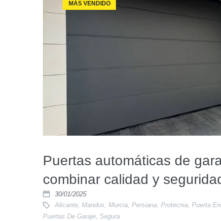
MÁS VENDIDO
Puertas automáticas de gar
combinar calidad y segurida
30/01/2025
Alicante
,
Mandos
,
Murcia
,
Persiana
,
Protecnia
,
Puerta Enr
Puertas De Garaje
,
Segura