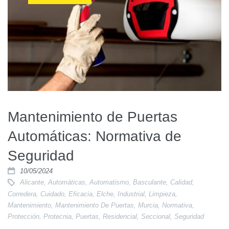
Mantenimiento de Puertas
Automáticas: Normativa de
Seguridad
10/05/2024
Alicante
,
Automáticas
,
Automatismo
,
Basculante
,
Calidad
,
Corredera
,
Cuidado
,
Eficacia
,
Elche
,
Industrial
,
Limpieza
,
Mantenimiento
,
Mantenimiento De Puertas
,
Murcia
,
Normativa
,
Protección
,
Protecnia
,
Puertas
,
Residencial
,
Seccional
,
Seguridad