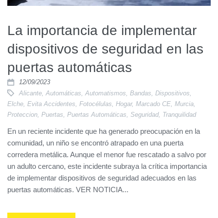
La importancia de implementar
dispositivos de seguridad en las
puertas automáticas
12/09/2023
Alicante
,
Automáticas
,
Automatismos
,
Bandas
,
Dispositivos
,
Elche
,
Evita Accidentes
,
Fotocélulas
,
Hogar
,
Marcado CE
,
Murcia
,
Proteccion
,
Puertas
,
Puertas Automáticas
,
Seguridad
,
Tranquilidad
En un reciente incidente que ha generado preocupación en la
comunidad, un niño se encontró atrapado en una puerta
corredera metálica. Aunque el menor fue rescatado a salvo por
un adulto cercano, este incidente subraya la crítica importancia
de implementar dispositivos de seguridad adecuados en las
puertas automáticas. VER NOTICIA...