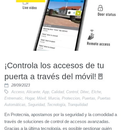
¡Controla los accesos de tu
puerta a través del móvil!🚪
28/09/2023
Acceso
,
Alicante
,
App
,
Calidad
,
Control
,
Ditec
,
Elche
,
Entrematic
,
Hogar
,
Móvil
,
Murcia
,
Proteccion
,
Puertas
,
Puertas
Automáticas
,
Seguridad
,
Tecnología
,
Tranquilidad
En Protecnia, apostamos por la seguridad y la comodidad a
través de soluciones de control de accesos avanzadas.
Gracias a la última tecnología, es posible gestionar quién