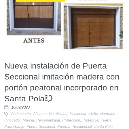
Nueva instalación de Puerta
Seccional imitación madera con
portón peatonal incorporado en
Santa Pola💥
18/09/2023
Aislamiento
,
Alicante
,
Durabilidad
,
Eficiencia
,
Elche
,
Hormann
,
Innovador
,
Murcia
,
Personalizada
,
Proteccion
,
Protecnia
,
Puerta
Para Garaje
,
Puerta Seccional
,
Puertas
,
Residencial
,
Santa Pola
,